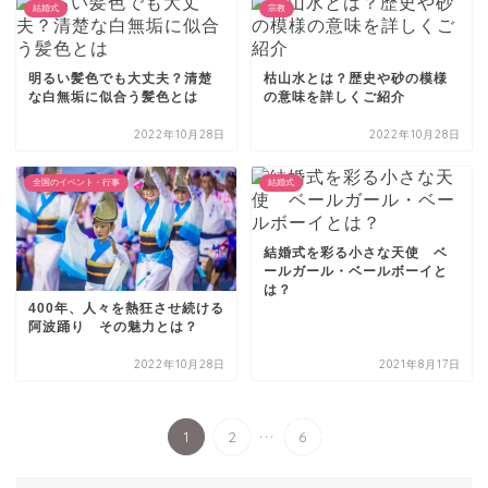
結婚式
宗教
明るい髪色でも大丈夫？清楚
枯山水とは？歴史や砂の模様
な白無垢に似合う髪色とは
の意味を詳しくご紹介
2022年10月28日
2022年10月28日
全国のイベント・行事
結婚式
結婚式を彩る小さな天使 ベ
ールガール・ベールボーイと
は？
400年、人々を熱狂させ続ける
阿波踊り その魅力とは？
2022年10月28日
2021年8月17日
...
1
2
6