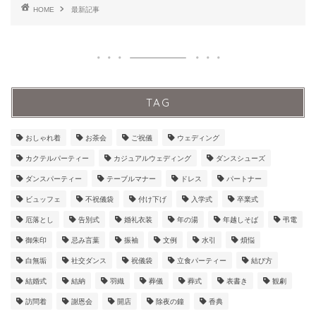
HOME
最新記事
TAG
おしゃれ着
お茶会
ご祝儀
ウェディング
カクテルパーティー
カジュアルウェディング
ダンスシューズ
ダンスパーティー
テーブルマナー
ドレス
パートナー
ビュッフェ
不祝儀袋
付け下げ
入学式
卒業式
厄落とし
告別式
婚礼衣装
年の湯
年越しそば
弔電
御朱印
忌み言葉
振袖
文例
水引
煩悩
白無垢
社交ダンス
祝儀袋
立食パーティー
結び方
結婚式
結納
羽織
葬儀
葬式
表書き
観劇
訪問着
謝恩会
開店
除夜の鐘
香典