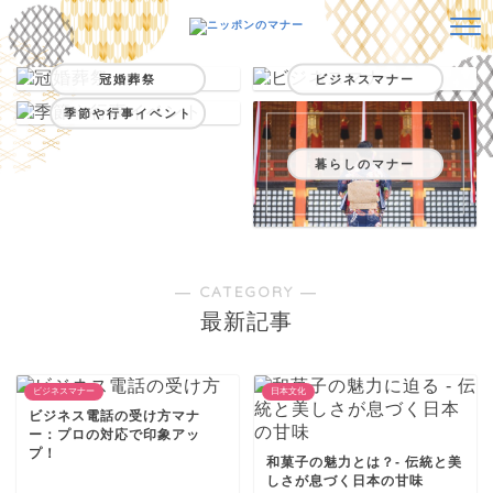
冠婚葬祭
ビジネスマナー
季節や行事イベント
暮らしのマナー
― CATEGORY ―
最新記事
ビジネスマナー
日本文化
ビジネス電話の受け方マナ
ー：プロの対応で印象アッ
プ！
和菓子の魅力とは？- 伝統と美
しさが息づく日本の甘味