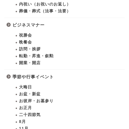
内祝い（お祝いのお返し）
葬儀・葬式（法事・法要）
ビジネスマナー
祝勝会
晩餐会
訪問・挨拶
転勤・昇進・叙勲
開業・開店
季節や行事イベント
大晦日
お盆・新盆
お彼岸・お墓参り
お正月
二十四節気
8月
11月