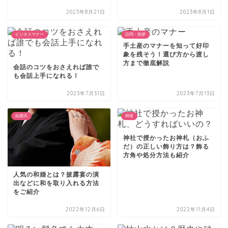
2023年8月21日
2023年8月1日
ビジネスマナー
訪問・挨拶
手土産のマナーを知って好印
象を残そう！選び方から渡し
方まで徹底解説
会話のコツをおさえれば誰で
も会話上手になれる！
2023年7月31日
2023年7月13日
結婚式
神道
神社で授かったお神札（おふ
だ）の正しい飾り方は？飾る
方角や処分方法も紹介
人気の和婚とは？披露宴の演
出などに和を取り入れる方法
をご紹介
2022年12月6日
2022年11月4日