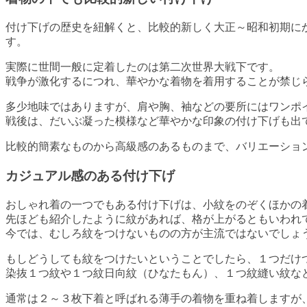
付け下げの歴史を紐解くと、比較的新しく大正～昭和初期に
す。
実際に世間一般に定着したのは第二次世界大戦下です。
戦争が激化するにつれ、華やかな着物を着用することが禁じ
多少地味ではありますが、肩や胸、袖などの要所にはワンポ
戦後は、だいぶ凝った模様など華やかな印象の付け下げも出
比較的簡素なものから高級感のあるものまで、バリエーショ
カジュアル感のある付け下げ
おしゃれ着の一つでもある付け下げは、小紋をのぞくほかの
先ほども紹介したように紋があれば、格が上がるともいわれ
今では、むしろ紋をつけないものの方が主流ではないでしょ
もしどうしても紋をつけたいということでしたら、１つだけ
染抜１つ紋や１つ紋日向紋（ひなたもん）、１つ紋縫い紋な
通常は２～３枚下着と呼ばれる薄手の着物を重ね着しますが