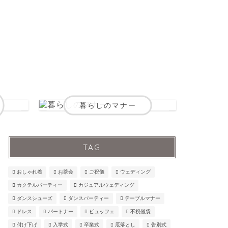
暮らしのマナー
TAG
おしゃれ着
お茶会
ご祝儀
ウェディング
カクテルパーティー
カジュアルウェディング
ダンスシューズ
ダンスパーティー
テーブルマナー
ドレス
パートナー
ビュッフェ
不祝儀袋
付け下げ
入学式
卒業式
厄落とし
告別式