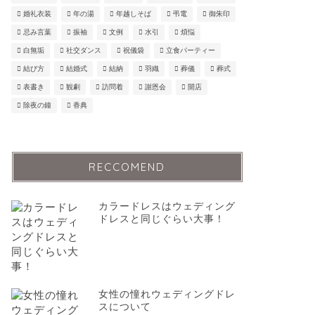
婚礼衣装
年の湯
年越しそば
弔電
御朱印
忌み言葉
振袖
文例
水引
煩悩
白無垢
社交ダンス
祝儀袋
立食パーティー
結び方
結婚式
結納
羽織
葬儀
葬式
表書き
観劇
訪問着
謝恩会
開店
除夜の鐘
香典
RECCOMEND
カラードレスはウェディング
ドレスと同じぐらい大事！
女性の憧れウェディングドレ
スについて