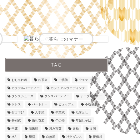
暮らしのマナー
TAG
おしゃれ着
お茶会
ご祝儀
ウェディング
カクテルパーティー
カジュアルウェディング
ダンスシューズ
ダンスパーティー
テーブルマナー
ドレス
パートナー
ビュッフェ
不祝儀袋
付け下げ
入学式
卒業式
厄落とし
告別式
婚礼衣装
年の湯
年越しそば
弔電
御朱印
忌み言葉
振袖
文例
水引
煩悩
白無垢
社交ダンス
祝儀袋