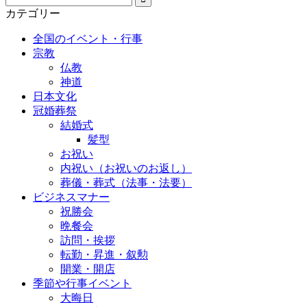
カテゴリー
全国のイベント・行事
宗教
仏教
神道
日本文化
冠婚葬祭
結婚式
髪型
お祝い
内祝い（お祝いのお返し）
葬儀・葬式（法事・法要）
ビジネスマナー
祝勝会
晩餐会
訪問・挨拶
転勤・昇進・叙勲
開業・開店
季節や行事イベント
大晦日