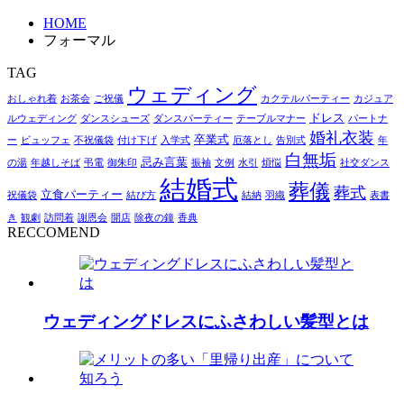
HOME
フォーマル
TAG
ウェディング
おしゃれ着
お茶会
ご祝儀
カクテルパーティー
カジュア
ドレス
ルウェディング
ダンスシューズ
ダンスパーティー
テーブルマナー
パートナ
婚礼衣装
卒業式
ー
ビュッフェ
不祝儀袋
付け下げ
入学式
厄落とし
告別式
年
白無垢
忌み言葉
の湯
年越しそば
弔電
御朱印
振袖
文例
水引
煩悩
社交ダンス
結婚式
葬儀
葬式
立食パーティー
祝儀袋
結び方
結納
羽織
表書
き
観劇
訪問着
謝恩会
開店
除夜の鐘
香典
RECCOMEND
ウェディングドレスにふさわしい髪型とは