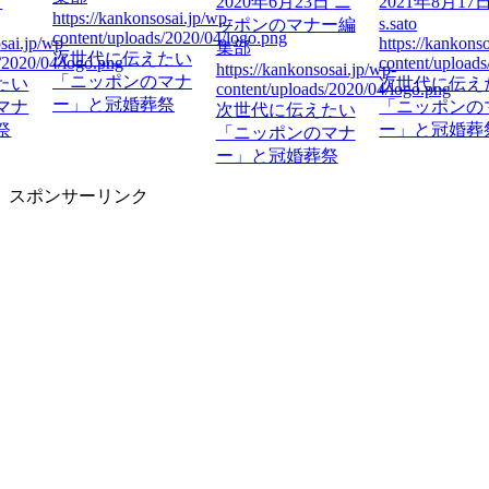
2020年6月23日
ニ
2021年8月17日
osai.jp/wp-
https://kankons
s.sato
ッポンのマナー編
s/2020/04/logo.png
content/upload
https://kankonsosai.jp/wp-
集部
たい
次世代に伝え
content/uploads/2020/04/logo.png
https://kankonsosai.jp/wp-
マナ
「ニッポンの
次世代に伝えたい
content/uploads/2020/04/logo.png
祭
ー」と冠婚葬
「ニッポンのマナ
次世代に伝えたい
ー」と冠婚葬祭
「ニッポンのマナ
ー」と冠婚葬祭
スポンサーリンク