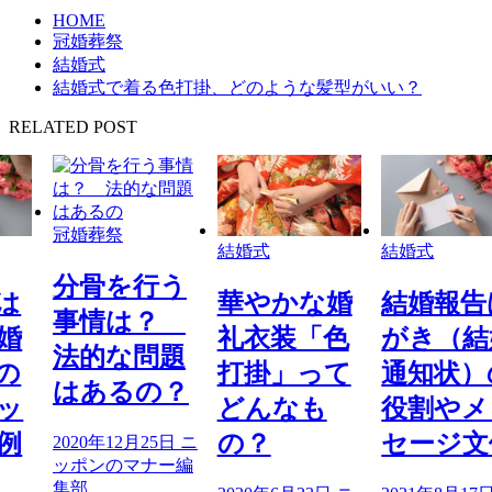
HOME
冠婚葬祭
結婚式
結婚式で着る色打掛、どのような髪型がいい？
RELATED POST
冠婚葬祭
結婚式
結婚式
行う
分骨を
華やかな婚
結婚報告は
？
事情は
礼衣装「色
がき（結婚
題
法的な
打掛」って
通知状）の
の？
はある
どんなも
役割やメッ
の？
セージ文例
5日
ニ
2020年12月2
ー編
ッポンのマナ
集部