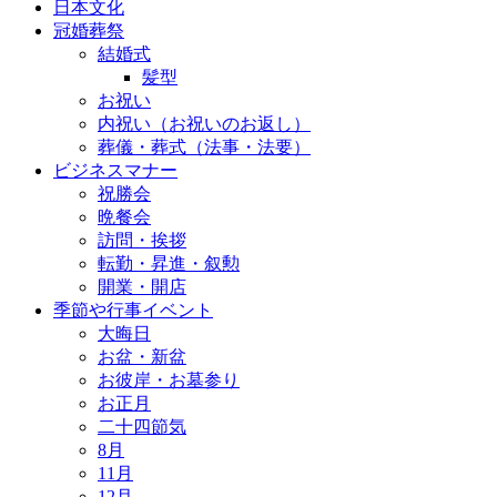
日本文化
冠婚葬祭
結婚式
髪型
お祝い
内祝い（お祝いのお返し）
葬儀・葬式（法事・法要）
ビジネスマナー
祝勝会
晩餐会
訪問・挨拶
転勤・昇進・叙勲
開業・開店
季節や行事イベント
大晦日
お盆・新盆
お彼岸・お墓参り
お正月
二十四節気
8月
11月
12月