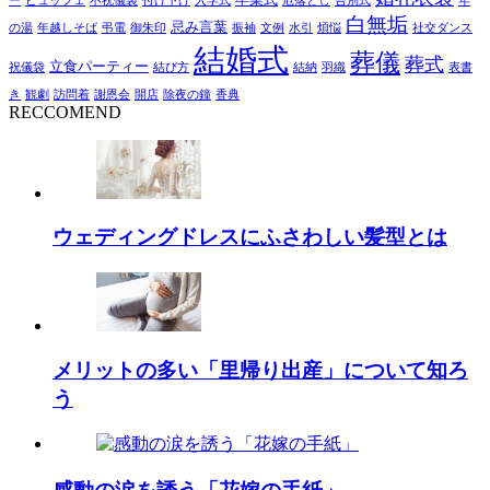
ー
ビュッフェ
不祝儀袋
付け下げ
入学式
厄落とし
告別式
年
白無垢
忌み言葉
の湯
年越しそば
弔電
御朱印
振袖
文例
水引
煩悩
社交ダンス
結婚式
葬儀
葬式
立食パーティー
祝儀袋
結び方
結納
羽織
表書
き
観劇
訪問着
謝恩会
開店
除夜の鐘
香典
RECCOMEND
ウェディングドレスにふさわしい髪型とは
メリットの多い「里帰り出産」について知ろ
う