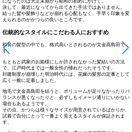
になったのは大正末期から昭和の初めにかけて。
決して、最近になってから出てきた手法ではありません。
結った髷や髪飾りなどが崩れる心配もなく、手早く印象を変
えられるのがかつらの良いところです。
伝統的なスタイルにこだわる人におすすめ
和装の髪型の中でも、格式高いとされるのが文金高島田で
す。
もともと武家のお姫様にしか許されなかった髪結いの方法
で、江戸時代までは一般女性の憧れだったそうです。
封建制度が崩壊した明治時代には、花嫁の髪形の定番として
広く一般に定着しました。
地毛で文金高島田を結うと、ボリュームが足りなかったりバ
ランスが悪くなったりと、必ずしもイメージ通りにいかない
場合もあるようです。
その点、かつらは様々なサイズが用意されているばかりか、
試着で自分にとって一番よく見えるスタイルが保証されま
す。