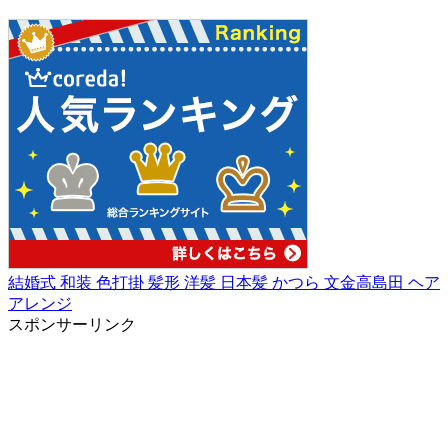
結婚式
和装
色打掛
髪形
洋髪
日本髪
かつら
文金高島田
ヘア
アレンジ
スポンサーリンク