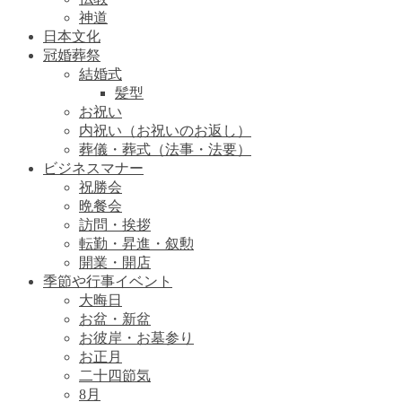
神道
日本文化
冠婚葬祭
結婚式
髪型
お祝い
内祝い（お祝いのお返し）
葬儀・葬式（法事・法要）
ビジネスマナー
祝勝会
晩餐会
訪問・挨拶
転勤・昇進・叙勲
開業・開店
季節や行事イベント
大晦日
お盆・新盆
お彼岸・お墓参り
お正月
二十四節気
8月