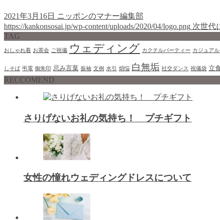
2021年3月16日
ニッポンのマナー編集部
https://kankonsosai.jp/wp-content/uploads/2020/04/logo.png
次世代
TAG
ウェディング
おしゃれ着
お茶会
ご祝儀
カクテルパーティー
カジュアル
白無垢
忌み言葉
立
しそば
弔電
御朱印
振袖
文例
水引
煩悩
社交ダンス
祝儀袋
RECCOMEND
さりげないお礼の気持ち！ プチギフト
女性の憧れウェディングドレスについて