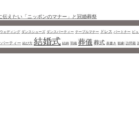
に伝えたい「ニッポンのマナー」と冠婚葬祭
ドレス
ウェディング
ダンスシューズ
ダンスパーティー
テーブルマナー
パートナー
ビュ
結婚式
葬儀
葬式
食パーティー
結び方
結納
羽織
表書き
観劇
訪問着