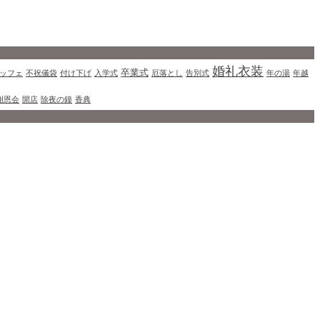
婚礼衣装
卒業式
ッフェ
不祝儀袋
付け下げ
入学式
厄落とし
告別式
年の湯
年越
謝恩会
開店
除夜の鐘
香典