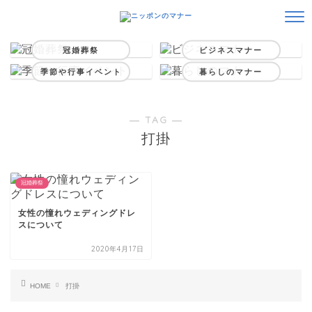
冠婚葬祭
ビジネスマナー
季節や行事イベント
暮らしのマナー
― TAG ―
打掛
冠婚葬祭
女性の憧れウェディングドレ
スについて
2020年4月17日
HOME
打掛