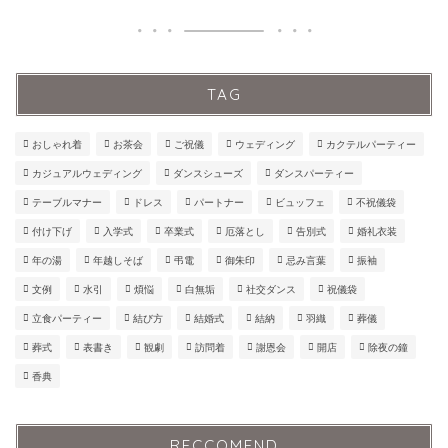
TAG
おしゃれ着
お茶会
ご祝儀
ウェディング
カクテルパーティー
カジュアルウェディング
ダンスシューズ
ダンスパーティー
テーブルマナー
ドレス
パートナー
ビュッフェ
不祝儀袋
付け下げ
入学式
卒業式
厄落とし
告別式
婚礼衣装
年の湯
年越しそば
弔電
御朱印
忌み言葉
振袖
文例
水引
煩悩
白無垢
社交ダンス
祝儀袋
立食パーティー
結び方
結婚式
結納
羽織
葬儀
葬式
表書き
観劇
訪問着
謝恩会
開店
除夜の鐘
香典
RECCOMEND