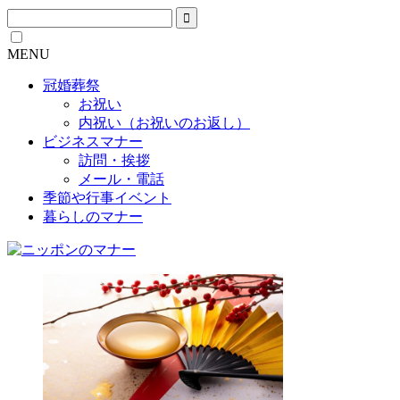
MENU
冠婚葬祭
お祝い
内祝い（お祝いのお返し）
ビジネスマナー
訪問・挨拶
メール・電話
季節や行事イベント
暮らしのマナー