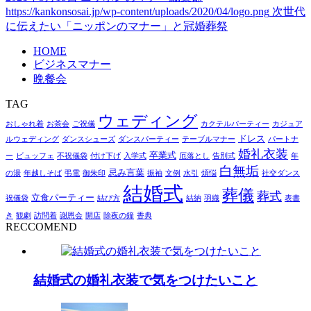
https://kankonsosai.jp/wp-content/uploads/2020/04/logo.png
次世代
に伝えたい「ニッポンのマナー」と冠婚葬祭
HOME
ビジネスマナー
晩餐会
TAG
ウェディング
おしゃれ着
お茶会
ご祝儀
カクテルパーティー
カジュア
ドレス
ルウェディング
ダンスシューズ
ダンスパーティー
テーブルマナー
パートナ
婚礼衣装
卒業式
ー
ビュッフェ
不祝儀袋
付け下げ
入学式
厄落とし
告別式
年
白無垢
忌み言葉
の湯
年越しそば
弔電
御朱印
振袖
文例
水引
煩悩
社交ダンス
結婚式
葬儀
葬式
立食パーティー
祝儀袋
結び方
結納
羽織
表書
き
観劇
訪問着
謝恩会
開店
除夜の鐘
香典
RECCOMEND
結婚式の婚礼衣装で気をつけたいこと