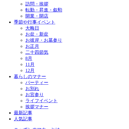
訪問・挨拶
転勤・昇進・叙勲
開業・開店
季節や行事イベント
大晦日
お盆・新盆
お彼岸・お墓参り
お正月
二十四節気
8月
11月
12月
暮らしのマナー
パーティー
お別れ
お宮参り
ライフイベント
挨拶マナー
最新記事
人気記事