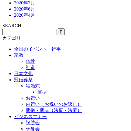
2020年7月
2020年6月
2020年4月
SEARCH
カテゴリー
全国のイベント・行事
宗教
仏教
神道
日本文化
冠婚葬祭
結婚式
髪型
お祝い
内祝い（お祝いのお返し）
葬儀・葬式（法事・法要）
ビジネスマナー
祝勝会
晩餐会