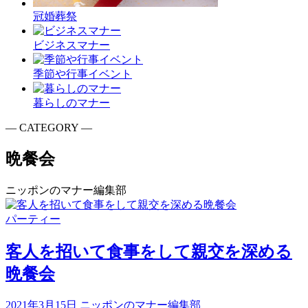
冠婚葬祭
ビジネスマナー
季節や行事イベント
暮らしのマナー
― CATEGORY ―
晩餐会
ニッポンのマナー編集部
パーティー
客人を招いて食事をして親交を深める
晩餐会
2021年3月15日
ニッポンのマナー編集部